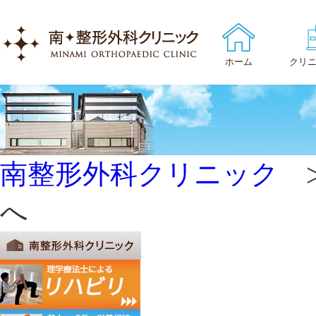
ホーム
クリ
クリ
医師
南整形外科クリニック
沿革
へ
患者
施設
アク